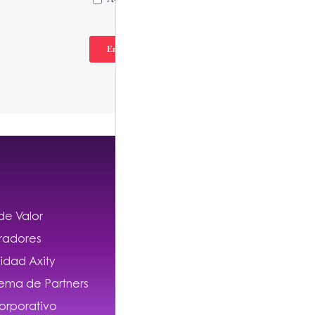
Contáctanos
de Valor
MX:+ 52 (55) 5046 9200
CO: +57 (11) 638 1600
radores
CL: +56 (1) 22 487 300
dad Axity
PE: +51 9 4032 1850
tema de Partners
Corporativo