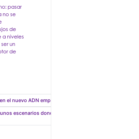
mo: pasar
a no se
e
ujos de
e a niveles
ser un
otor de
n en el nuevo ADN empresarial?
unos escenarios donde la transformación está dictando las