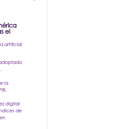
mérica
s el
artificial
a adoptado
,
e la
IB,
z digital
índices de
 en