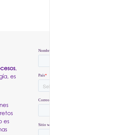
ocesos
,
ía, es
ones
cretos
o es
mas