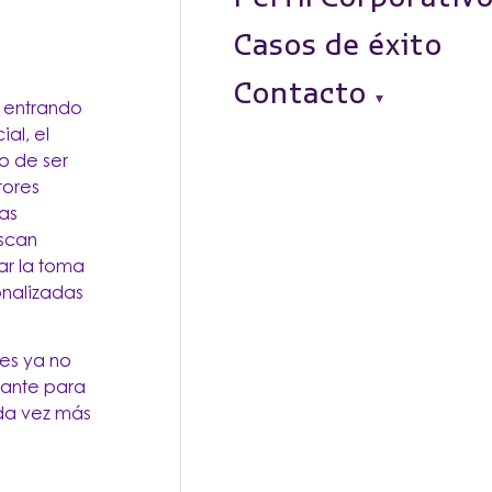
Casos de éxito
Contacto
á entrando
al, el
o de ser
tores
las
uscan
ar la toma
onalizadas
tes ya no
nante para
da vez más