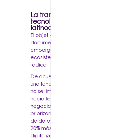
La transformación del papel de la
tecnología en las empresas
latinoamericanas
El objetivo era claro: reducir tiempos, digital
documentos y mantener las luces encendidas
embargo, el contexto global y la maduració
ecosistema local han forzado un cambio de
radical.
De acuerdo con proyecciones de Gartner, 
una tendencia clara en la región donde el ga
no se limita al mantenimiento, sino que se d
hacia tecnologías que impulsan la agilidad y
negocio. De hecho, se estima que las empr
priorizan la inversión en plataformas digitales
de datos lograrán superar sus objetivos de i
20% más rápido que sus competidores men
digitalizados.