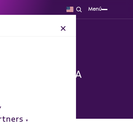
Menú
✕
en la era de la IA
rtners
o