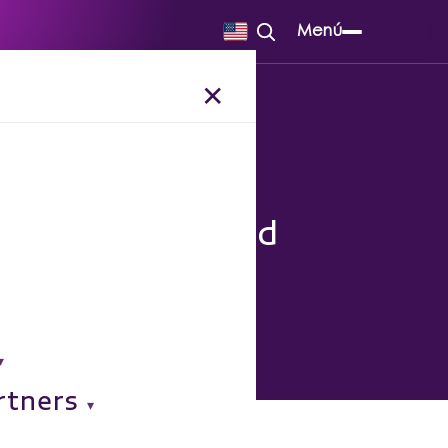
Menú
✕
tos en la seguridad
rtners
o