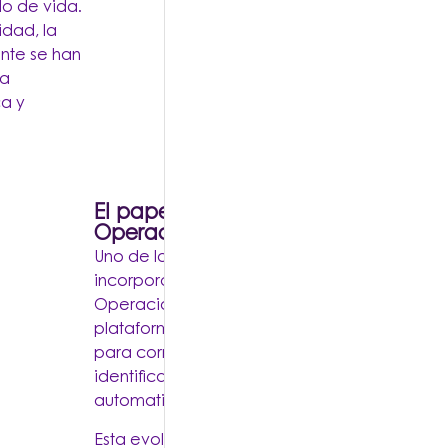
lo de vida.
idad, la
nte se han
ra
ca y
El papel de la IA en los Centros de
Operaciones de Seguridad (SOC)
Uno de los mayores avances de los últimos añ
incorporación de inteligencia artificial en lo
Operaciones de Seguridad. Actualmente, m
plataformas utilizan modelos de aprendizaj
para correlacionar miles de eventos de segu
identificar comportamientos fuera de lo norm
automatizar la respuesta frente a incidentes.
Esta evolución ha permitido reducir el volume