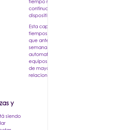
tiempo real, identificar patrones anómalos 
continuamente del comportamiento de usuar
dispositivos y aplicaciones.
Esta capacidad permite reducir significativ
tiempos de detección y respuesta frente a
que antes podían pasar desapercibidas dur
semanas o incluso meses. Además, la IA facil
automatización de tareas repetitivas, libera
equipos de seguridad para concentrarse en
de mayor complejidad y en actividades est
relacionadas con la gestión del riesgo.
zas y
stá siendo
lar