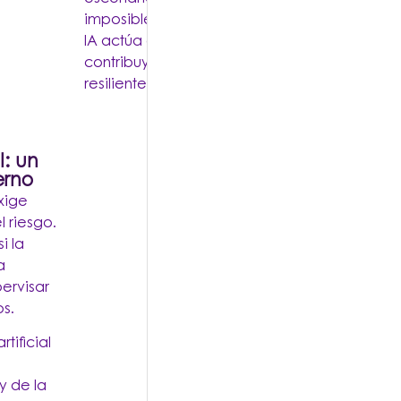
imposible de analizar manualmente. En este c
IA actúa como un acelerador de la toma de 
contribuye a construir operaciones de segu
resilientes.
l: un
erno
xige
l riesgo.
i la
a
pervisar
s.
tificial
y de la