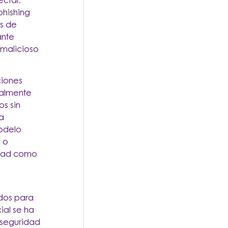
ectar.
hishing
s de
ante
 malicioso
ciones
ialmente
s sin
a
modelo
 o
idad como
ados para
ial se ha
a seguridad