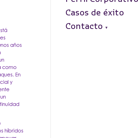
Casos de éxito
Contacto
está
nes
unos años
n
un
sa como
aques. En
cial y
ente
 un
tinuidad
e
s híbridos