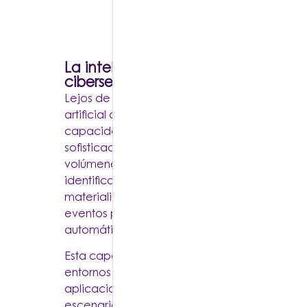
La inteligencia artificial aplicada a
ciberseguridad como ventaja comp
Lejos de reemplazar a los especialistas, la in
artificial aplicada a la ciberseguridad potenc
capacidad para responder ante amenazas 
sofisticadas. Gracias al análisis avanzado d
volúmenes de información, las organizacion
identificar comportamientos anómalos antes
materialicen incidentes de alto impacto, cor
eventos provenientes de múltiples fuentes y p
automáticamente los riesgos más críticos.
Esta capacidad resulta especialmente valio
entornos donde convergen infraestructuras hí
aplicaciones en la nube y dispositivos conec
escenarios que generan una cantidad de in