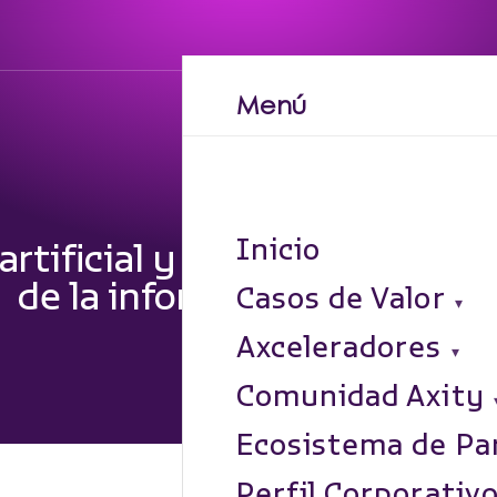
Menú
Inicio
rtificial y la analítica de da
de la información
Casos de Valor
Axceleradores
Comunidad Axity
Ecosistema de Pa
Perfil Corporativ