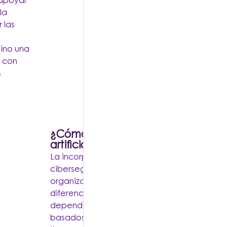
a apoyar
la
 las
sino una
 con
s
¿Cómo está evolucionando la inte
artificial en la ciberseguridad?
La incorporación de inteligencia artificial en 
ciberseguridad ha cambiado la forma en qu
organizaciones detectan y responden a inci
diferencia de las herramientas tradicionales
dependen de reglas previamente definidas, 
basados en IA pueden analizar millones de 