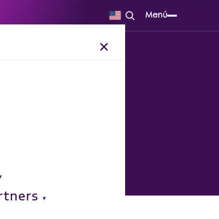
Menú
✕
ización
rtners
o