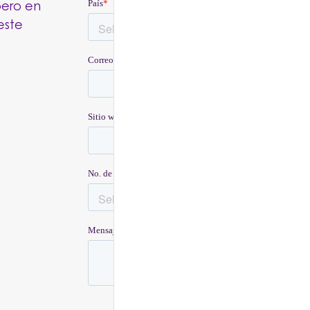
pero en
este