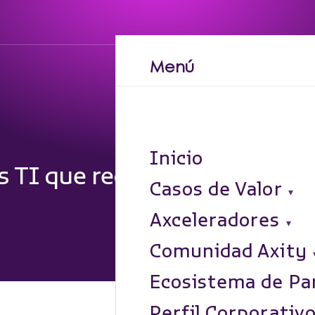
Menú
Inicio
s TI que redefinirán tu organ
Casos de Valor
Axceleradores
Comunidad Axity
Ecosistema de Pa
Perfil Corporativ