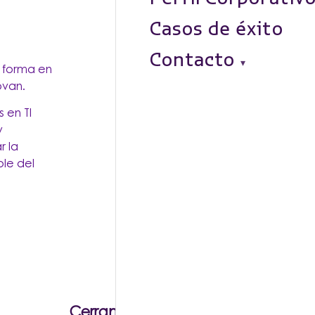
Casos de éxito
Contacto
a forma en
ovan.
 en TI
y
r la
ble del
Cerramos el 2025 y si algo aprendi