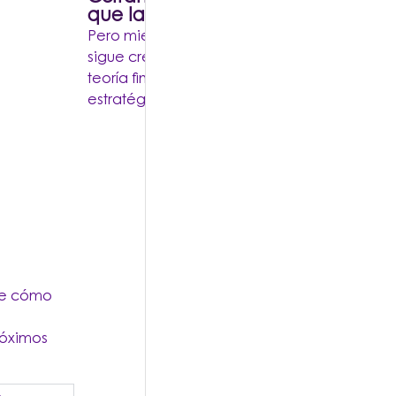
que la tecnología no corre: vuela
Pero mientras el ruido sobre la Inteligencia Art
sigue creciendo, el 2026 se perfila como el
teoría finalmente se encuentra con la ejecu
estratégica.
 de cómo
e
róximos