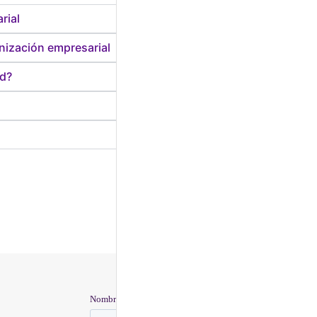
rial
ernización empresarial
ad?