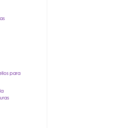
as
llos para
la
uras