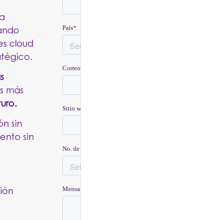
la
rando
s cloud
ratégico.
s
s más
uro.
ón sin
ento sin
ción