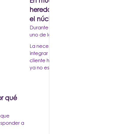
En muchas organizaciones, los sis
heredados (legacy systems) sigue
el núcleo de la operación.
Durante años han sido confiables, pero hoy 
uno de los principales obstáculos para la in
La necesidad de adaptarse rápidamente a
integrar nuevas tecnologías y mejorar la exp
cliente ha puesto en evidencia una realidad
ya no es opcional, es estratégico.
or qué
nque
esponder a