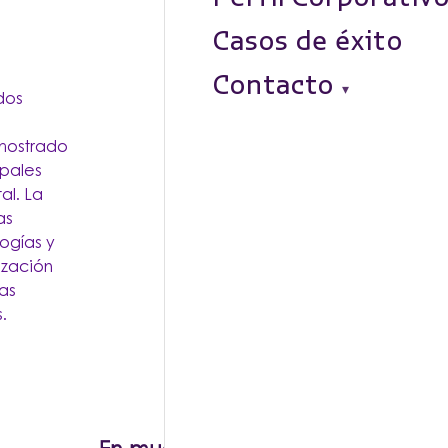
Casos de éxito
Contacto
dos
mostrado
ipales
al. La
as
ogías y
ización
as
.