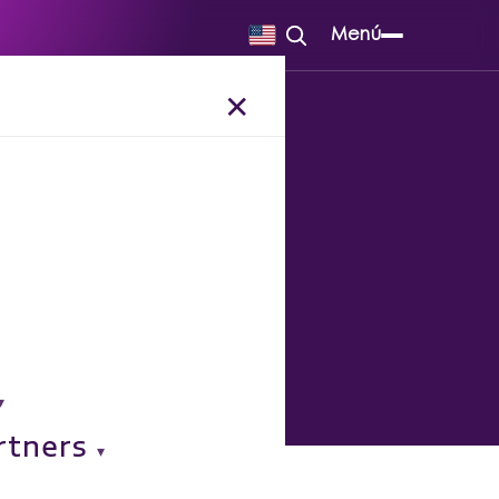
Menú
✕
e los sistemas
rtners
o