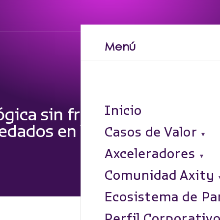
Menú
Inicio
ica sin fricciones, el reto d
edados en la era digital
Casos de Valor
Axceleradores
Comunidad Axity
Ecosistema de Pa
Perfil Corporativ