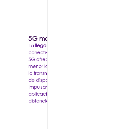
5G marcará un cambio fundamen
La
llegada del 5G
marcará un cambio funda
conectividad como tendencia tecnológica. 
5G ofrecen velocidades mucho más rápidas
menor latencia que sus predecesoras, lo que
la transmisión de datos de alta velocidad y 
de dispositivos a una escala sin precedentes
impulsará la Internet de las Cosas (IoT) y habi
aplicaciones revolucionarias, como la cirugí
distancia y vehículos autónomos.