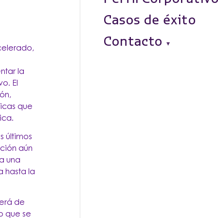
Casos de éxito
Contacto
celerado,
ntar la
o. El
ón,
gicas que
ica.
s últimos
ación aún
 a una
 hasta la
será de
o que se