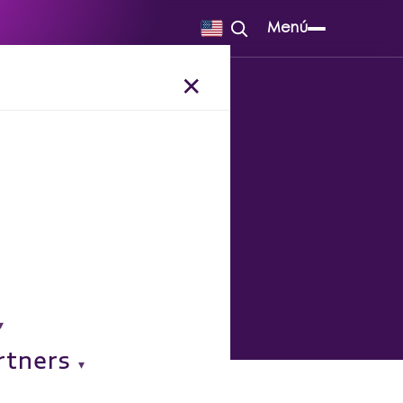
Menú
✕
 el 2024
rtners
o