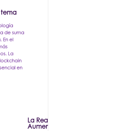
n tema
ología
ma de suma
 En el
 más
os. La
lockchain
sencial en
La Realidad Virtual (RV) y la Reali
Aumentada (RA) seguirán avanz