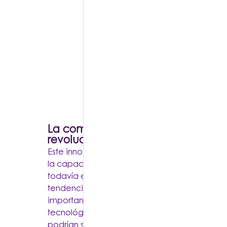
La computación cuántica promet
revolucionar la data
Este innovador campo tecnológico promete 
la capacidad de procesamiento de datos. 
todavía está en sus etapas iniciales, puede s
tendencia a seguir a más largo plazo. Sin em
importante considerar que el ritmo de la inn
tecnológica es impredecible y otras nuevas 
podrían surgir y tener un impacto significativo