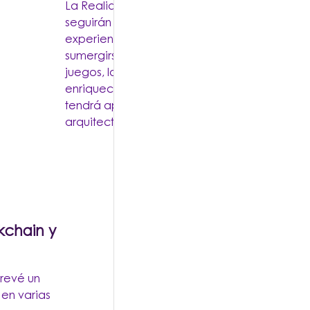
La Realidad Virtual (RV) y la Realidad Aumen
seguirán avanzando y proporcionando nuev
experiencias a los usuarios. La RV permitirá a
sumergirse en mundos virtuales, lo que revolu
juegos, la capacitación y la terapia. La RA, p
enriquecerá el mundo real con información di
tendrá aplicaciones en campos como la medi
arquitectura y la educación.
kchain y
prevé un
en varias